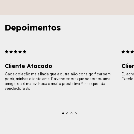
Depoimentos
Cliente Atacado
Clie
Cada coleção mais linda que a outra, não consigo ficar sem
Eu ach
pedir, minhas cliente ama. E a vendedora que se tornou uma
Excele
amiga, ela é maravilhosa e muito prestativa Minha querida
vendedora Sol