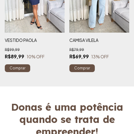
VESTIDO PAOLA
CAMISA VILELA
R$99,99
R$79,99
R$89,99
R$69,99
10
% OFF
13
% OFF
Comprar
Comprar
Donas é uma potência
quando se trata de
empreender!